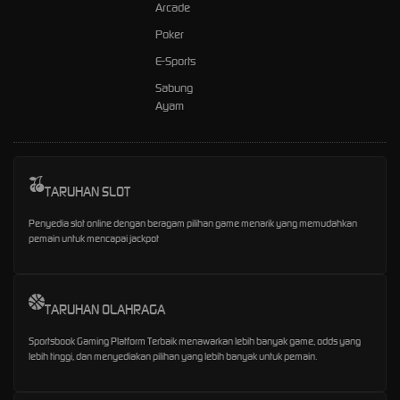
Arcade
Poker
E-Sports
Sabung
Ayam
TARUHAN SLOT
Penyedia slot online dengan beragam pilihan game menarik yang memudahkan
pemain untuk mencapai jackpot
TARUHAN OLAHRAGA
Sportsbook Gaming Platform Terbaik menawarkan lebih banyak game, odds yang
lebih tinggi, dan menyediakan pilihan yang lebih banyak untuk pemain.