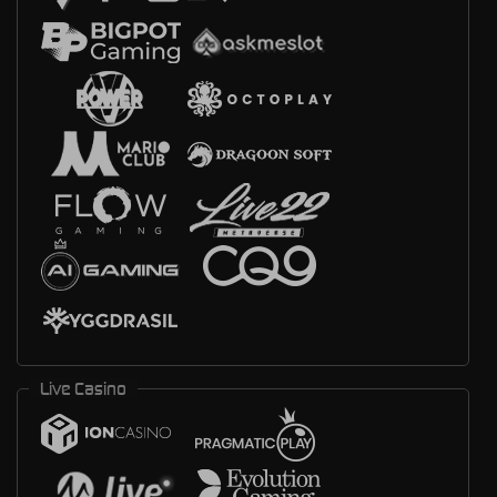
Live Casino