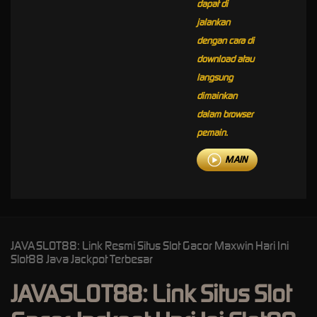
dapat di
jalankan
dengan cara di
download atau
langsung
dimainkan
dalam browser
pemain.
MAIN
JAVASLOT88: Link Resmi Situs Slot Gacor Maxwin Hari Ini
Slot88 Java Jackpot Terbesar
JAVASLOT88: Link Situs Slot