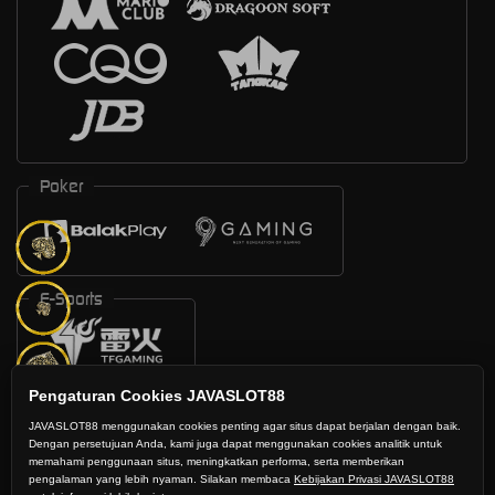
Poker
E-Sports
Pengaturan Cookies JAVASLOT88
Sabung Ayam
JAVASLOT88 menggunakan cookies penting agar situs dapat berjalan dengan baik.
Dengan persetujuan Anda, kami juga dapat menggunakan cookies analitik untuk
memahami penggunaan situs, meningkatkan performa, serta memberikan
pengalaman yang lebih nyaman. Silakan membaca
Kebijakan Privasi JAVASLOT88