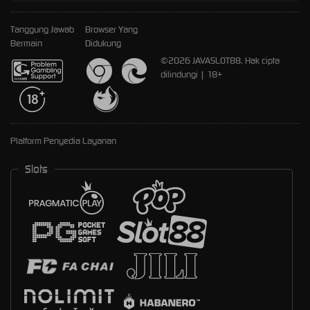
Tanggung Jawab
Browser Yang
Bermain
Didukung
©2026 JAVASLOT88. Hak cipta
dilindungi | 18+
Platform Penyedia Layanan
Slots