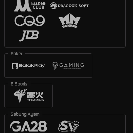
Poker
E-Sports
Sabung Ayam