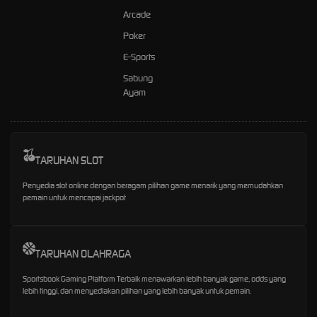
Arcade
Poker
E-Sports
Sabung
Ayam
TARUHAN SLOT
Penyedia slot online dengan beragam pilihan game menarik yang memudahkan
pemain untuk mencapai jackpot
TARUHAN OLAHRAGA
Sportsbook Gaming Platform Terbaik menawarkan lebih banyak game, odds yang
lebih tinggi, dan menyediakan pilihan yang lebih banyak untuk pemain.