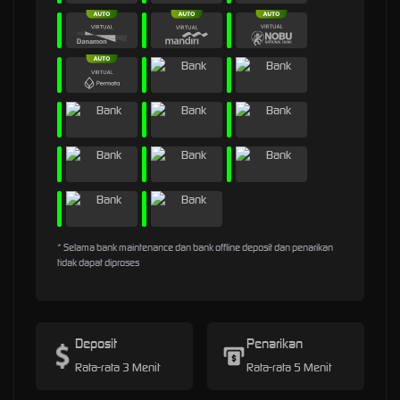
* Selama bank maintenance dan bank offline deposit dan penarikan
tidak dapat diproses
Deposit
Penarikan
Rata-rata 3 Menit
Rata-rata 5 Menit