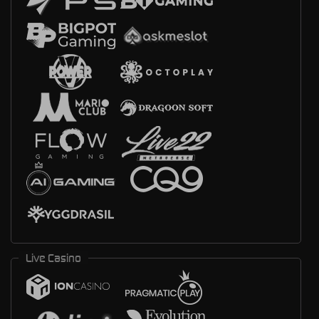
Live Casino