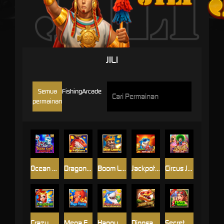
JILI
Semua
Fishing
Arcade
permainan
Ocean King Jackpot
Dragon Fortune
Boom Legend
Jackpot Fishing 2
Circus Jackpot
Crazy Hunter
Mega Fishing
Happy Fishing
Dinosaur Tycoon II
Secret Treasure